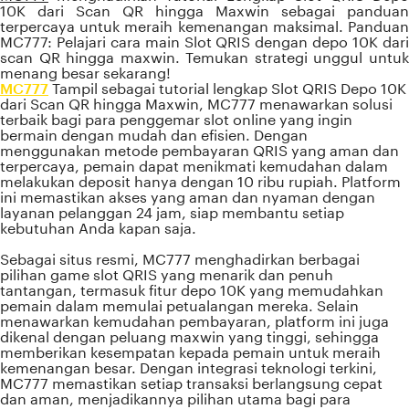
10K dari Scan QR hingga Maxwin sebagai panduan
terpercaya untuk meraih kemenangan maksimal. Panduan
MC777: Pelajari cara main Slot QRIS dengan depo 10K dari
scan QR hingga maxwin. Temukan strategi unggul untuk
menang besar sekarang!
MC777
Tampil sebagai tutorial lengkap Slot QRIS Depo 10K
dari Scan QR hingga Maxwin, MC777 menawarkan solusi
terbaik bagi para penggemar slot online yang ingin
bermain dengan mudah dan efisien. Dengan
menggunakan metode pembayaran QRIS yang aman dan
terpercaya, pemain dapat menikmati kemudahan dalam
melakukan deposit hanya dengan 10 ribu rupiah. Platform
ini memastikan akses yang aman dan nyaman dengan
layanan pelanggan 24 jam, siap membantu setiap
kebutuhan Anda kapan saja.
Sebagai situs resmi, MC777 menghadirkan berbagai
pilihan game slot QRIS yang menarik dan penuh
tantangan, termasuk fitur depo 10K yang memudahkan
pemain dalam memulai petualangan mereka. Selain
menawarkan kemudahan pembayaran, platform ini juga
dikenal dengan peluang maxwin yang tinggi, sehingga
memberikan kesempatan kepada pemain untuk meraih
kemenangan besar. Dengan integrasi teknologi terkini,
MC777 memastikan setiap transaksi berlangsung cepat
dan aman, menjadikannya pilihan utama bagi para